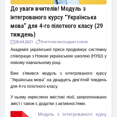
До уваги вчителів! Модуль з
інтегрованого курсу “Українська
мова” для 4-го пілотного класу (29
тиждень)
20.04.2021
Вчителю
/
молодших класів
Академія української преси продовжує системну
співпрацю з Новою українською школою (НУШ) у
новому навчальному році.
Вже з'явився модуль з інтегрованого курсу
"Українська мова" на двадцять дев'ятий тиждень
для 4-го пілотного класу.
У ньому окреслено змістові лінії, запропоновано
зміст і також є додатки з активностями.
Модуль з інтегрованого курсу