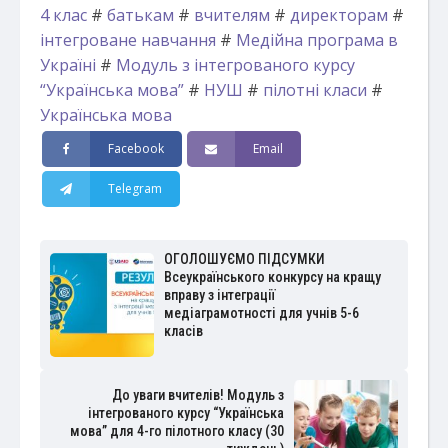
4 клас
#
батькам
#
вчителям
#
директорам
#
інтегроване навчання
#
Медійна програма в
Україні
#
Модуль з інтегрованого курсу
“Українська мова”
#
НУШ
#
пілотні класи
#
Українська мова
Facebook
Email
Telegram
ОГОЛОШУЄМО ПІДСУМКИ
Всеукраїнського конкурсу на кращу
вправу з інтеграції
медіаграмотності для учнів 5-6
класів
До уваги вчителів! Модуль з
інтегрованого курсу “Українська
мова” для 4-го пілотного класу (30