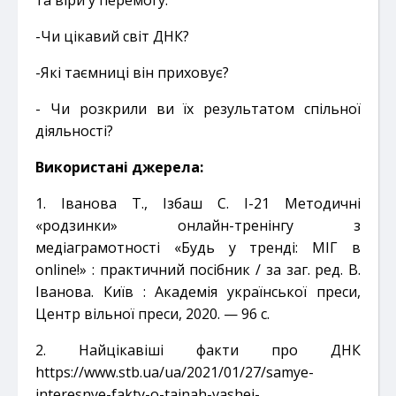
-Чи цікавий світ ДНК?
-Які таємниці він приховує?
- Чи розкрили ви їх результатом спільної
діяльності?
Використані джерела:
1. Іванова Т., Ізбаш С. І-21 Методичні
«родзинки» онлайн-тренінгу з
медіаграмотності «Будь у тренді: МІГ в
online!»
: практичний посібник / за заг. ред. В.
Іванова. Київ : Академія української преси,
Центр вільної преси, 2020. — 96 с.
2. Найцікавіші факти про ДНК
https://www.stb.ua/ua/2021/01/27/samye-
interesnye-fakty-o-tajnah-vashej-