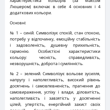
Характеристика кольорів (за Максом
Люшером) включає в себе 4 основних і 4
додаткових кольори.
Основні:
№ 1 – синій. Символізує спокій, стан спокою,
потребу у відпочинку, емоційну стабільність
і
задоволеність, душевну прихильність,
гармонію. Особистісні характеристики
кольору: чесність,
справедливість,
незворушність, доброта і сумлінність.
№ 2 – зелений. Символізує вольове зусилля,
напругу і наполегливість, високий рівень
досягнень і
самовпевненість, прагнення до
самовираження, успіху і влади, діловитість,
наполегливість і завзятість
у досягненні
цілей, упертість, енергійний захист своїх