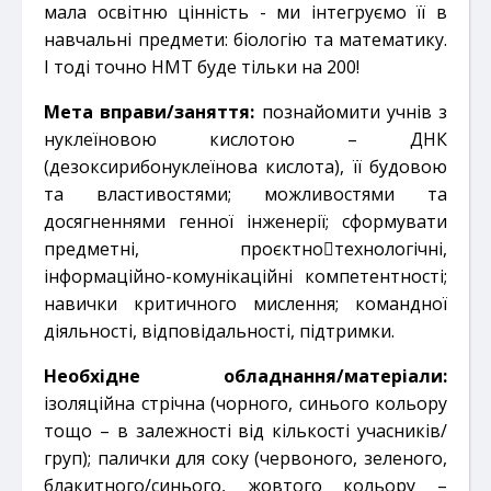
мала освітню цінність
- ми інтегруємо її в
навчальні предмети: біологію та математику.
І тоді точно НМТ буде тільки на 200!
Мета вправи/заняття:
познайомити учнів з
нуклеїновою кислотою – ДНК
(дезоксирибонуклеїнова кислота), її
будовою
та властивостями; можливостями та
досягненнями генної інженерії; сформувати
предметні, проєктно￾технологічні,
інформаційно-комунікаційні компетентності;
навички критичного мислення; командної
діяльності,
відповідальності, підтримки.
Необхідне обладнання/матеріали:
ізоляційна стрічна (чорного, синього кольору
тощо – в залежності від
кількості учасників/
груп); палички для соку (червоного, зеленого,
блакитного/синього, жовтого кольору –