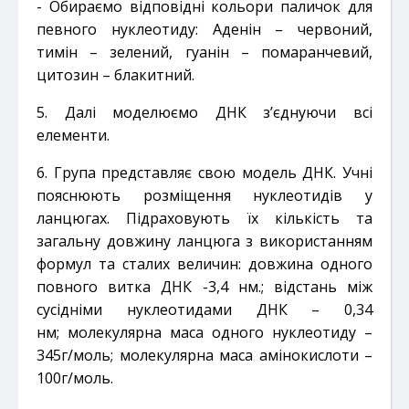
- Обираємо відповідні кольори паличок для
певного нуклеотиду: Аденін – червоний,
тимін –
зелений, гуанін – помаранчевий,
цитозин – блакитний.
5. Далі моделюємо ДНК з’єднуючи всі
елементи.
6. Група представляє свою модель ДНК. Учні
пояснюють розміщення нуклеотидів у
ланцюгах.
Підраховують їх кількість та
загальну довжину ланцюга з використанням
формул та сталих величин:
довжина одного
повного витка ДНК -3,4 нм.; відстань між
сусідніми нуклеотидами ДНК – 0,34
нм;
молекулярна маса одного нуклеотиду –
345г/моль; молекулярна маса амінокислоти –
100г/моль.