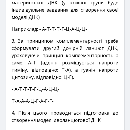
материнської ДНК (у кожної
групи буде
індивідуальне завдання для створення своєї
моделі ДНК).
Наприклад: - А-Т-Т-Т-Г-Ц-А-Ц-Ц-
3. За принципом комплементарності треба
сформувати другий дочірній ланцюг ДНК,
ураховуючи
принцип комплементарності, а
саме: А-Т (аденін розміщується напроти
тиміну, відповідно: Т-А), а
гуанін напроти
цитозину, відповідно: Ц-Г).
- А-Т-Т-Т-Г-Ц-А-Ц-Ц-
Т-А-А-А-Ц-Г-А-Г-Г-
4. Після цього проводиться підготовка до
створення моделі дволанцюгової ДНК: