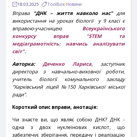
18.03.2025
ToolBox
/
Новини
Вправа
"ДНК – життя навколо нас"
для
використання на уроках біології у 9 класі є
вправою-учасницею
Всеукраїнського
к
онкурсу вправ "STEM та
медіаграмотність: навчись аналізувати
світ".
Авторка:
Дяченко Лариса,
заступник
директора з навчально-виховної роботи,
учитель біології комунального закладу
"Харківський ліцей №150 Харківської міської
ради".
Короткий опис вправи, анотація:
Чи знаєте ви, що являє собою ДНК? ДНК -
одна з двох нуклеїнових кислот, що
забезпечує зберігання,
передачу і реалізацію