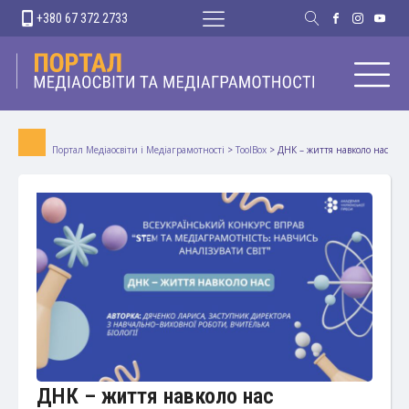
+380 67 372 2733
Портал Медіаосвіти і Медіаграмотності
>
ToolBox
>
ДНК – життя навколо нас
ДНК – життя навколо нас