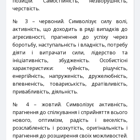
позицій. Самостійність, незворушність,
черствість.
№ 3 – червоний. Символізує силу волі,
активність, що доходить в ряді випадків до
агресивності,
прагнення до успіху через
боротьбу, наступальність і владність, потребу
діяти і витрачати сили,
лідерство та
ініціативність, збудженість. Особистісні
характеристики: чуйність, рішучість,
енергійність,
напруженість, дружелюбність,
впевненість, товариськість, дратівливість,
привабливість, діяльність.
№ 4 – жовтий. Символізує активність,
прагнення до спілкування і сприйняття всього
нового, оптимізм,
радість і веселість,
розслабленість і розкутість, оригінальність і
прагнення до розширення своїх
можливостей.