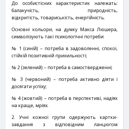
До особистісних характеристик належать:
балакучість, природність,
відкритість,
товариськість, енергійність.
Основні кольори, на думку Макса Люшера,
символізують такі психологічні потреби:
№ 1 (синій) – потреба в задоволенні, спокої,
стійкій позитивній прихильності;
№ 2 (зелений) – потреба в самоствердженні;
№ 3 (червоний) – потреба активно діяти і
досягати успіху;
№ 4 (жовтий) – потреба в перспективі, надіях
на краще, мріях.
2. Учні кожної групи одержують картки-
завдання з відповідним ланцюгом