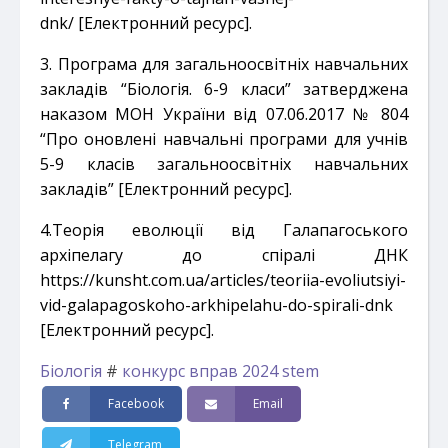
dnk/
[Електронний ресурс].
3. Програма для загальноосвітніх навчальних
закладів “Біологія. 6-9 класи” затверджена
наказом МОН України від
07.06.2017 № 804
“Про оновлені навчальні програми для учнів
5-9 класів загальноосвітніх навчальних
закладів”
[Електронний ресурс].
4.Теорія еволюції від Галапагоського
архіпелагу до спіралі ДНК
https://kunsht.com.ua/articles/teoriia-evoliutsiyi-
vid-galapagoskoho-arkhipelahu-do-spirali-dnk
[Електронний ресурс].
Біологія
#
конкурс вправ 2024 stem
Facebook
Email
Telegram