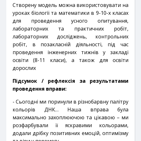
Створену модель можна використовувати на
уроках біології та математики в 9-10-х класах
для проведення усного
опитування,
лабораторних та практичних робіт,
лабораторних досліджень, контрольних
робіт, в позакласній
діяльності, під час
проведення інженерних тижнів у закладі
освіти (8-11 класи), а також для освіти
дорослих
Підсумок / рефлексія за результатами
проведення вправи:
- Сьогодні ми поринули в різнобарвну палітру
кольорів ДНК… Наша вправа була
максимально захоплюючою
та цікавою – ми
розфарбували її яскравими кольорами,
додали дрібку позитивних емоцій, оптимізму
та
віри у перемогу.