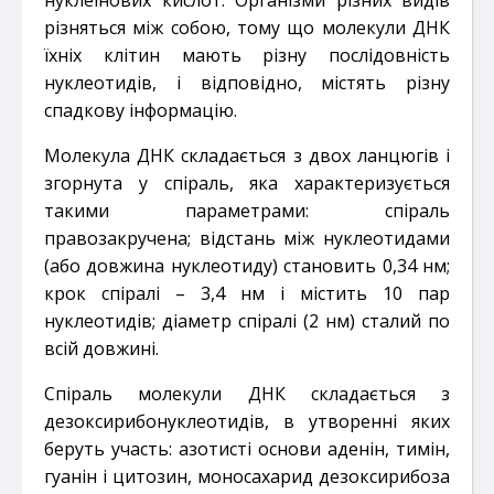
різняться між собою, тому що молекули ДНК
їхніх клітин мають різну послідовність
нуклеотидів, і відповідно, містять різну
спадкову інформацію.
Молекула ДНК складається з двох ланцюгів і
згорнута у спіраль, яка характеризується
такими параметрами: спіраль
правозакручена; відстань між нуклеотидами
(або довжина нуклеотиду) становить 0,34 нм;
крок спіралі – 3,4 нм і містить 10 пар
нуклеотидів; діаметр спіралі (2 нм) сталий по
всій довжині.
Спіраль молекули ДНК складається з
дезоксирибонуклеотидів, в утворенні яких
беруть участь: азотисті основи аденін, тимін,
гуанін і цитозин, моносахарид дезоксирибоза