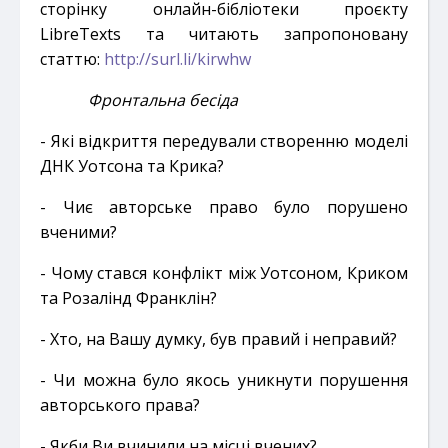
сторінку онлайн-бібліотеки проєкту
LibreTexts та читають запропоновану
статтю:
http://surl.li/kirwhw
Фронтальна бесіда
- Які відкриття передували створенню моделі
ДНК Уотсона та Крика?
- Чиє авторське право було порушено
вченими?
- Чому стався конфлікт між Уотсоном, Криком
та Розалінд Франклін?
- Хто, на Вашу думку, був правий і неправий?
- Чи можна було якось уникнути порушення
авторського права?
- Якби Ви вчинили на місці вчених?