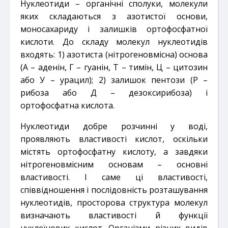
Нуклеотиди – органічні сполуки, молекули
яких складаються з азотистої основи,
моносахариду і залишків ортофосфатної
кислоти. До складу молекул нуклеотидів
входять: 1) азотиста (нітрогеновмісна) основа
(А – аденін, Г – гуанін, Т – тимін, Ц – цитозин
або У – урацил); 2) залишок пентози (Р –
рибоза або Д – дезоксирибоза) і
ортофосфатна кислота.
Нуклеотиди добре розчинні у воді,
проявляють властивості кислот, оскільки
містять ортофосфатну кислоту, а завдяки
нітрогеновмісним основам – основні
властивості. І саме ці властивості,
співвідношення і послідовність розташування
нуклеотидів, просторова структура молекул
визначають властивості й функції
нуклеїнових кислот. Організми різних видів