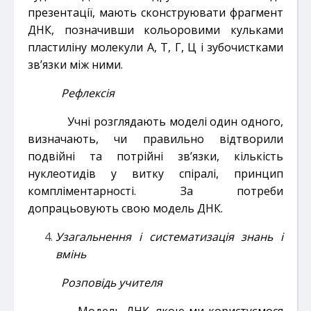
презентації, мають сконструювати фрагмент
ДНК, позначивши кольоровими кульками
пластиліну молекули А, Т, Г, Ц і зубочистками
зв’язки між ними.
Рефлексія
Учні розглядають моделі один одного,
визначають, чи правильно відтворили
подвійні та потрійні зв’язки, кількість
нуклеотидів у витку спіралі, принцип
компліментарності. За потреби
допрацьовують свою модель ДНК.
Узагальнення і систематизація знань і
вмінь
Розповідь учителя
Модель ДНК, якою ми користуємося