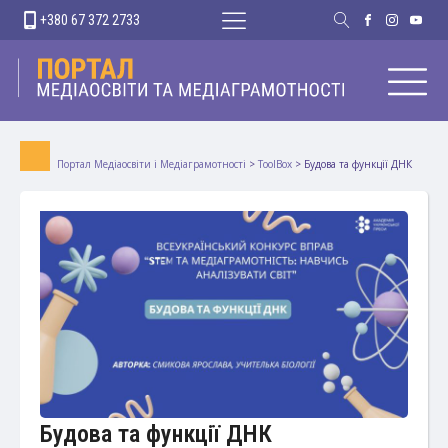
+380 67 372 2733
Портал Медіаосвіти і Медіаграмотності
>
ToolBox
>
Будова та функції ДНК
Будова та функції ДНК