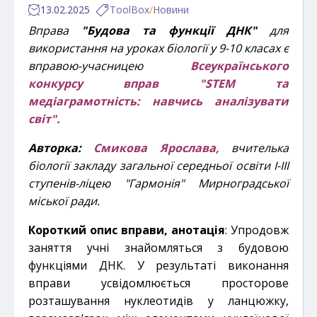
13.02.2025
ToolBox
/
Новини
Вправа
"Будова та функції ДНК"
для
використання на уроках біології у 9-10 класах є
вправою-учасницею
Всеукраїнського
к
онкурсу вправ "STEM та
медіаграмотність: навчись аналізувати
світ".
Авторка:
Смикова Ярослава,
вчителька
біології закладу загальної середньої освіти І-ІІІ
ступенів-ліцею "Гармонія" Мирноградської
міської ради.
Короткий опис вправи, анотація
: Упродовж
заняття учні знайомляться з будовою
функціями ДНК. У результаті виконання
вправи усвідомлюється просторове
розташування нуклеотидів у ланцюжку,