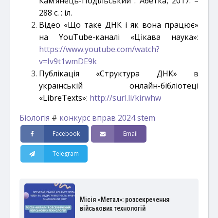
Кам’янець-Подільський : Абетка, 2017. –
288 с. : іл.
Відео «Що таке ДНК і як вона працює»
на YouTube-каналі «Цікава наука»:
https://www.youtube.com/watch?
v=Iv9t1wmDE9k
Публікація «Структура ДНК» в
українській онлайн-бібліотеці
«LibreTexts»:
http://surl.li/kirwhw
Біологія
#
конкурс вправ 2024 stem
Facebook
Email
Telegram
Місія «Метал»: розсекречення
військових технологій