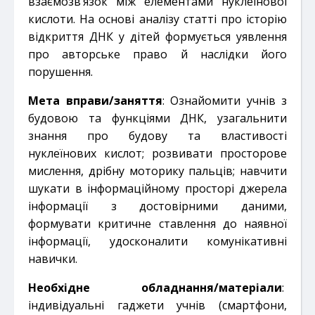
взаємозв’язок між елементами нуклеїнової
кислоти. На основі аналізу статті про історію
відкриття ДНК у дітей формується уявлення
про авторське право й наслідки його
порушення.
Мета вправи/заняття
: Ознайомити учнів з
будовою та функціями ДНК, узагальнити
знання про будову та властивості
нуклеїнових кислот; розвивати просторове
мислення, дрібну моторику пальців; навчити
шукати в інформаційному просторі джерела
інформації з достовірними даними,
формувати критичне ставлення до наявної
інформації, удосконалити комунікативні
навички.
Необхідне обладнання/матеріали
:
індивідуальні гаджети учнів (смартфони,