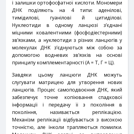
і залишки ортофосфатної кислоти. Мономери
ДНК поділяють на 4 типи: аденілові,
тимідилові, гуанілові й цитиділові.
Нуклеотиди в одному ланцюзі з’єднані
міцними ковалентними (фосфодіестерними)
зв’язками, а нуклеотиди з різних ланцюгів у
молекулах ДНК з’єднуються між собою за
допомогою водневих зв’язків на основі
принципу комплементарності (А = Т, Г = Ц).
Завдяки цьому ланцюги ДНК можуть
слугувати матрицею для утворення нових
ланцюгів. Процес самоподвоєння ДНК, який
забезпечує точне копіювання спадкової
інформації і передачу її з покоління в
покоління, називається реплікацією.
Механізм реплікації відбувається з високою
точністю, але інколи трапляються помилки.