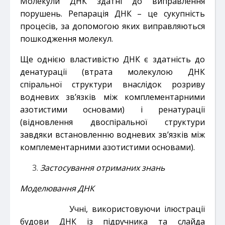
Молекули ДНК здатні до виправлення
порушень. Репарація ДНК – це сукупність
процесів, за допомогою яких виправляються
пошкодження молекул.
Ще однією властивістю ДНК є здатність до
денатурації (втрата молекулою ДНК
спіральної структури внаслідок розриву
водневих зв’язків між комплементарними
азотистими основами) і ренатурації
(відновлення двоспіральної структури
завдяки встановленню водневих зв’язків між
комплементарними азотистими основами).
Застосування отриманих знань
Моделювання ДНК
Учні, використовуючи ілюстрації
будови ДНК із підручника та слайда