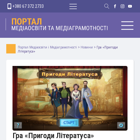
+380 67 372 2733
Портал Медіаосвіти і Медіаграмотності
>
Новини
>
Гра «Пригоди
Літератуса»
Гра «Пригоди Літератуса»