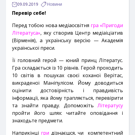
09.09.2019
Новини
Перевір себе!
Перед тобою нова медіаосвітня
гра «Пригоди
Літератуса»
, яку створив Центр медіаіціатив
(Вірменія), а українську версію — Академія
української преси.
Її головний герой — юний принц Літератус.
Гра складається із 10 рівнів. Герой проходить
10 світів в пошуках своєї коханої Верітас,
викраденої Маніпулісом. Йому доводиться
оцінити достовірність і правдивість
інформації, яка йому трапляється, перевірити
та знайти правду. Допоможіть
Літератусу
пройти його шлях: читайте оповідання і
знаходьте предмети.
Наприкінці
гри
дізнаєшся, чи компетентний