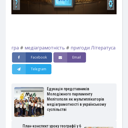
гра
#
медіаграмотність
#
пригоди Літератуса
Facebook
Email
Telegram
Едукація представників
Молодіжного парламенту
Мелітополя як мультиплікаторів
медіаграмотності в українському
суспільстві
План-конспект уроку географії у 6