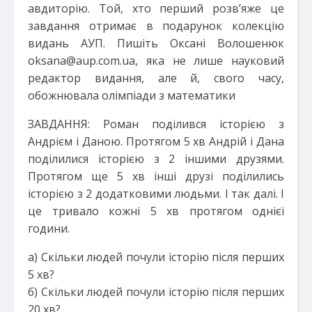
авдиторію. Той, хто перший розв’яже це
завдання отримає в подарунок колекцію
видань АУП. Пишіть Оксані Волошенюк
oksana@aup.com.ua, яка не лише науковий
редактор видання, але й, свого часу,
обожнювала олімпіади з математики
ЗАВДАННЯ: Роман поділився історією з
Андрієм і Даною. Протягом 5 хв Андрій і Дана
поділилися історією з 2 іншими друзями.
Протягом ще 5 хв інші друзі поділились
історією з 2 додатковими людьми. І так далі. І
це тривало кожні 5 хв протягом однієї
години.
а) Скільки людей почули історію після перших
5 хв?
б) Скільки людей почули історію після перших
20 хв?