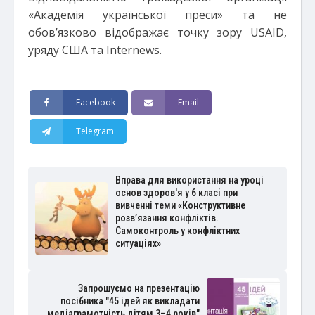
«Академія української преси» та не
обов’язково відображає точку зору USAID,
уряду США та Internews.
Facebook
Email
Telegram
Вправа для використання на уроці
основ здоров'я у 6 класі при
вивченні теми «Конструктивне
розв’язання конфліктів.
Самоконтроль у конфліктних
ситуаціях»
Запрошуємо на презентацію
посібника "45 ідей як викладати
медіаграмотність дітям 3–4 років"