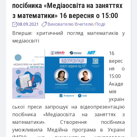
посібника «Медіаосвіта на заняттях
з математики» 16 вересня о 15:00
08.09.2021
Вихователю
/
Вчителю
/
Події
Вперше: критичний погляд математиків у
медіаосвіті
16
верес
ня о
15:00
Акаде
мія
україн
ської преси запрошує на відеопрезентацію
посібника «Медіаосвіта на заняттях з
математики». Створення посібника
уможливила Медійна програма в Україні