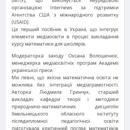
(МПУ), що виконується неурядовою
організацією Internews за підтримки
Агентства США з міжнародного розвитку
(USAID).
Це перший посібник в Україні, що інтегрує
елементи медіаосвіти в процес викладання
курсу математики для школярів.
Модераторка заходу Оксана Волошенюк,
менеджерка медіаосвітніх програм Академії
української преси.
Ми певні, що якісна математична освіта не
можлива без інтеграції медіаграмотності.
Авторка Людмила Гринчук, старший
викладач кафедри теорії і методики
природничо-математичних дисциплін
Хмельницького обласного інституту
післядипломної педагогічної освіти
підготувала критичний погляд математиків