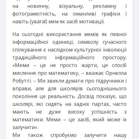
на новинну, візуальну, рекламну і
фотограмотність, на оманливі графіки і
навіть (увага!) мем як засіб мотивації.
На сьогодні використання мемів як певної
інформаційної одиниці, символу сучасного
спілкування є наслідком культурної інволюції
традиційного інформаційного простору.
«Меми – це не просто жарти, це спосіб
мислення про математику, – вважає Орнелла
Робутті. – Ми звикли думати про підручники і
вправи, але для школярів сьогоднішнього
покоління це реальність. Досвід показує, що
школярі, які сидять на задніх партах, часто
мають не дуже високу успішність з
математики. Меми – це засіб, який може їх
залучити».
Ми також спробуємо залучити нашу