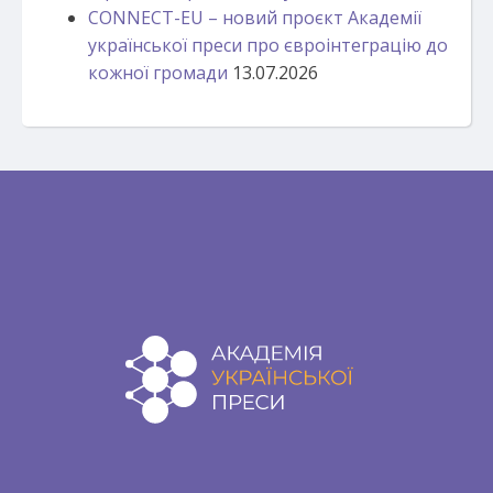
CONNECT-EU – новий проєкт Академії
української преси про євроінтеграцію до
кожної громади
13.07.2026