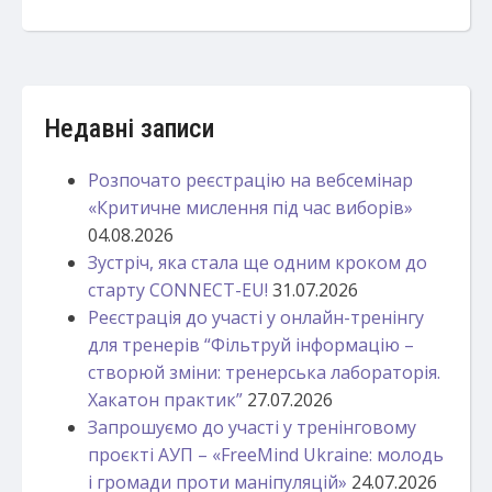
Недавні записи
Розпочато реєстрацію на вебсемінар
«Критичне мислення під час виборів»
04.08.2026
Зустріч, яка стала ще одним кроком до
старту CONNECT-EU!
31.07.2026
Реєстрація до участі у онлайн-тренінгу
для тренерів “Фільтруй інформацію –
створюй зміни: тренерська лабораторія.
Хакатон практик”
27.07.2026
Запрошуємо до участі у тренінговому
проєкті АУП – «FreeMind Ukraine: молодь
і громади проти маніпуляцій»
24.07.2026