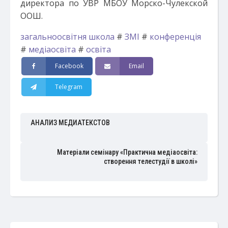
директора по УВР МБОУ Морско-Чулекской
ООШ.
загальноосвітня школа
#
ЗМІ
#
конференція
#
медіаосвіта
#
освіта
Facebook
Email
Telegram
АНАЛИЗ МЕДИАТЕКСТОВ
Матеріали семінару «Практична медіаосвіта:
створення телестудії в школі»