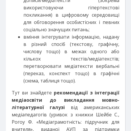
дописи/медіатексти (зокрема
використовуючи гіпертекстові
покликання) в цифровому середовищі
для обговорення особистісних і певних
соціально значущих питань;
вміння інтегрувати інформацію, надану
в різний спосіб (текстову, графічну,
числову тощо) в межах одного або
кількох текстів/медіатекстів;
перетворювати медіатексти вербальні
(переказ, конспект тощо) в графічні
(схема, таблиця тощо).
Тут ви знайдете
рекомендації з інтеграції
медіаосвіти до викладання мовно-
літературної галузі
від американських
медіапедагогів (уривок з книжки Шейбе С.,
Рогоу Ф. «Медіаграмотність: підручник для
вчителя», виданої АУП за підтримки