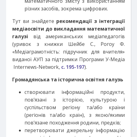
математичного змісту з використанням
різних засобів, зокрема цифрових.
Тут ви знайдете
рекомендації з інтеграції
медіаосвіти до викладання математичної
галузі
від американських медіапедагогів
(уривок з книжки Шейбе С., Рогоу Ф.
«Медіаграмотність: підручник для вчителя»
виданої АУП за підтримки Програми У-Медіа
Internews-Network,
с. 195-197
).
Громадянська та історична освітня галузь
створювати інформаційні продукти,
пов’язані з історією, культурою і
суспільством регіону та/або країни
(регіонів та/або країн), з якою/якими
пов’язане походження родини, предків;
перетворювати джерельну інформацію