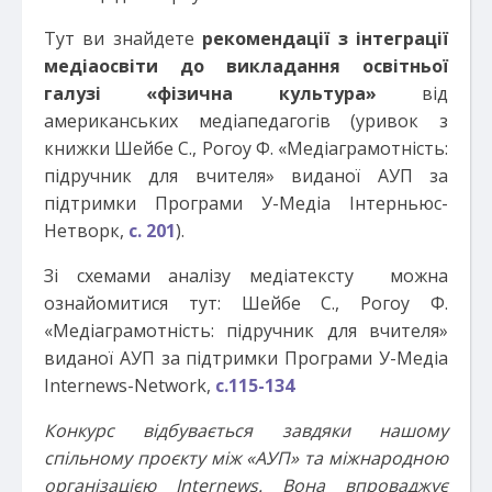
Тут ви знайдете
рекомендації з інтеграції
медіаосвіти до викладання освітньої
галузі «фізична культура»
від
американських медіапедагогів (уривок з
книжки Шейбе С., Рогоу Ф. «Медіаграмотність:
підручник для вчителя» виданої АУП за
підтримки Програми У-Медіа Інтерньюс-
Нетворк,
с. 201
).
Зі схемами аналізу медіатексту можна
ознайомитися тут: Шейбе С., Рогоу Ф.
«Медіаграмотність: підручник для вчителя»
виданої АУП за підтримки Програми У-Медіа
Internews-Network,
с.115-134
Конкурс відбувається завдяки нашому
спільному проєкту між «АУП» та міжнародною
організацією Internews. Вона впроваджує