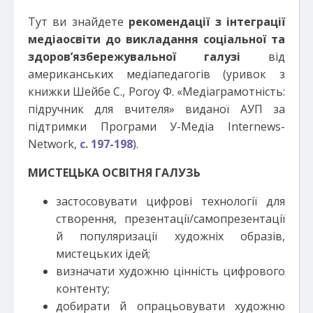
Тут ви знайдете
рекомендації з інтеграції
медіаосвіти до викладання соціальної та
здоров’язбережувальної галузі
від
американських медіапедагогів (уривок з
книжки Шейбе С., Рогоу Ф. «Медіаграмотність:
підручник для вчителя» виданої АУП за
підтримки Програми У-Медіа Internews-
Network,
с. 197-198
).
МИСТЕЦЬКА ОСВІТНЯ ГАЛУЗЬ
застосовувати цифрові технології для
створення, презентації/самопрезентації
й популяризації художніх образів,
мистецьких ідей;
визначати художню цінність цифрового
контенту;
добирати й опрацьовувати художню