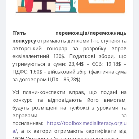
П’ять переможців/переможниць
конкурсу
отримають дипломи І-го ступеня та
авторський гонорар за розробку вправ
еквівалентний 130$. Податкові збори, що
утримуються з суми: 23,44$ – ЄСВ; 19,18$ –
ПДФО; 1,60$ – військовий збір (фактична сума
за договором ЦПХ – 85,78$).
Усі плани-конспекти вправ, що подані на
конкурс та відповідають його вимогам,
будуть розміщені на тулбоксі з уроками та
вправами за
посиланням:
https://toolbox.medialiteracy.org.u
a/
, а їх автори отримають сертифікати від
МОН України та Академії української преси.