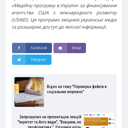
«Медійну програму в Україні» за фінансування
агентства США з міжнародного розвитку
(USAID). Ця програма зміцнює українські медіа
та розширює доступ до якісної інформації.
Facebook
Email
Telegram
Відео на тему "Перевірка фейків в
соціальних мережах"
Запрошуємо на презентацію лекцій
"Імунітет та його види", "Вакцини, як
профілактика ", Епідемія крізь