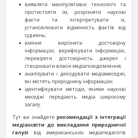
виявляти маніпулятивні технології та
протистояти їм, розрізняти наукові
факти та інтерпретувати їх,
установлювати відмінність фактів від
суджень;
вміння вирізняти достовірну
інформацію, верифікувати інформацію,
перевіряти достовірність джерел і
створювати власні медіаповідомлення;
аналізувати і декодувати медіамеседжі,
які містять природничу інформацію;
ідентифікувати методи, якими наукові
меседжі передають медіа широкому
загалу.
Тут ви знайдете
рекомендації з інтеграції
медіаосвіти до викладання природничої
галузі
від американських медіапедагогів