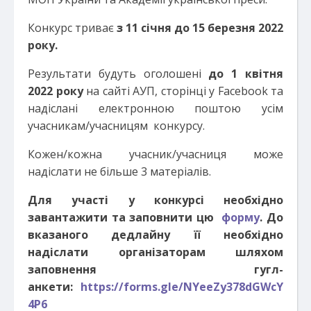
Конкурс триває
з 11 січня до 15 березня 2022
року.
Результати будуть оголошені
до 1 квітня
2022 року
на сайті АУП, сторінці у Facebook та
надіслані електронною поштою усім
учасникам/учасницям конкурсу.
Кожен/кожна учасник/учасниця може
надіслати не більше 3 матеріалів.
Для участі у конкурсі необхідно
завантажити та заповнити
цю
форму
. До
вказаного дедлайну її необхідно
надіслати організаторам шляхом
заповнення гугл-
анкети:
https://forms.gle/NYeeZy378dGWcY
4P6