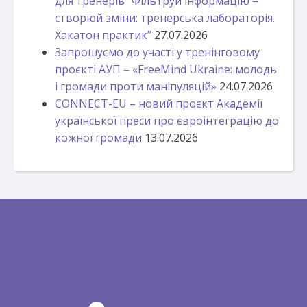
для тренерів “Фільтруй інформацію –
створюй зміни: тренерська лабораторія.
Хакатон практик”
27.07.2026
Запрошуємо до участі у тренінговому
проєкті АУП – «FreeMind Ukraine: молодь
і громади проти маніпуляцій»
24.07.2026
CONNECT-EU – новий проєкт Академії
української преси про євроінтеграцію до
кожної громади
13.07.2026