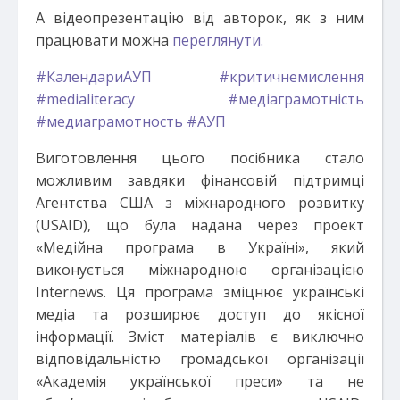
А відеопрезентацію від авторок, як з ним
працювати можна
переглянути.
#КалендариАУП
#критичнемислення
#medialiteracy
#медіаграмотність
#медиаграмотность
#АУП
Виготовлення цього посібника стало
можливим завдяки фінансовій підтримці
Агентства США з міжнародного розвитку
(USAID), що була надана через проект
«Медійна програма в Україні», який
виконується міжнародною організацією
Internews. Ця програма зміцнює українські
медіа та розширює доступ до якісної
інформації. Зміст матеріалів є виключно
відповідальністю громадської організації
«Академія української преси» та не