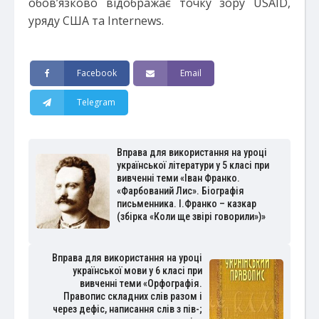
обов’язково відображає точку зору USAID,
уряду США та Internews.
Facebook
Email
Telegram
Вправа для використання на уроці
української літератури у 5 класі при
вивченні теми «Іван Франко.
«Фарбований Лис». Біографія
письменника. І.Франко – казкар
(збірка «Коли ще звірі говорили»)»
Вправа для використання на уроці
української мови у 6 класі при
вивченні теми «Орфографія.
Правопис складних слів разом і
через дефіс, написання слів з пів-;