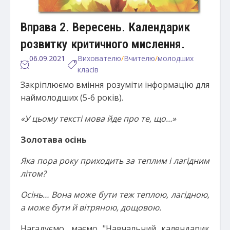
Вправа 2. Вересень. Календарик
розвитку критичного мислення.
06.09.2021
Вихователю
/
Вчителю
/
молодших
класів
Закріплюємо вміння розуміти інформацію для
наймолодших (5-6 років).
«У цьому тексті мова йде про те, що…»
Золотава осінь
Яка пора року приходить за теплим і лагідним
літом?
Осінь… Вона може бути теж теплою, лагідною,
а може бути й вітряною, дощовою.
Нагадуємо, маємо "Навчальний календарик