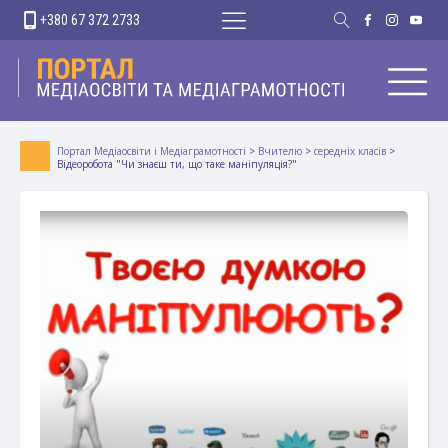
+380 67 372 2733
Портал Медіаосвіти і Медіаграмотності
>
Вчителю
>
середніх класів
>
Відеоробота "Чи знаєш ти, що таке маніпуляція?"