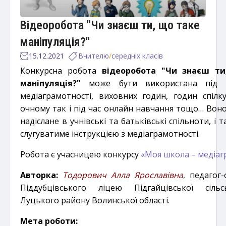
Відеоробота "Чи знаєш ти, що таке
маніпуляція?"
15.12.2021
Вчителю
/
середніх класів
Конкурсна робота
відеоробота "Чи знаєш ти
маніпуляція?"
може бути використана
під 
медіаграмотності, виховних годин, годин спілк
очному так і під час онлайн навчання тощо… Вон
надіслане в учнівські та батьківські спільноти, і
слугуватиме інструкцією з медіаграмотності.
Робота є учасницею конкурсу
«Моя школа – медіа
Авторка:
Тодорович Алла Ярославівна
,
педагог-
Піддубцівського ліцею Підгайцівської сіль
Луцького району Волинської області.
Мета роботи: