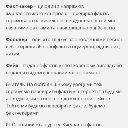
Фактчекер –
це один з напрямків
журналістського контролю. Перевірка фактів
спрямована на виявлення невідповідностей між
наявними фактами та навколишньою дійсністю.
Фоловер –
nой, хто слідкує за оновленнями певної
веб-сторінки або профілю в соцмережі; підписник,
читач.
Фейк -
подання фактів у спотвореному вигляді або
подання свідомо неправдивої інформації.
Вчитель: На сьогоднішньому уроці ми теж
спробуємо перевірити факти у Інтернеті та будемо
доводити, чи істинні повідомлення чи фейкові.
Тобто ми будемо перевіряти факти, будемо
фактчекерами.
ІІІ. Основний етап уроку. З’ясування фактів,