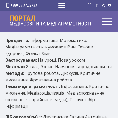
+380 67 372 2733
Предмети:
Інформатика, Математика,
Медіаграмотність в умовах війни, Основи
здоров’я, Фізика, Хімія
Застосування:
На уроці, Поза уроком
Вік/клас:
8 клас, 9 клас, Навчання впродовж життя
Методи:
Групова робота, Дискусія, Критичне
мисленння, Фронтальна робота
Теми медіаграмотності:
Інфобезпека, Критичне
мислення, Медіасоціалізація, Медіаспоживання
(психологія сприйняття медіа), Пошук і збір
інформації
ПІБ автора(ки)
*
: Джулинська Галина Антонівна