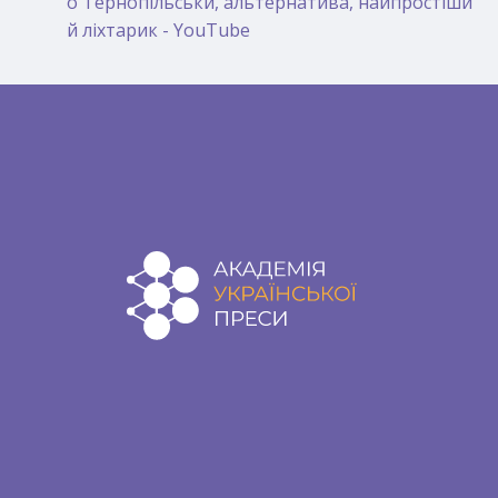
о Тернопільськи, альтернатива, найпростіши
й ліхтарик - YouTube