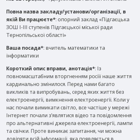
Повна назва закладу/установи/організації, в
якій Ви працюєте*
: опорний заклад «Підгаєцька
ЗОШ І-ІІІ ступенів Підгаєцької міської ради
Тернопільської області»
Ваша посада*
: вчитель математики та
інформатики
Короткий опис вправи, анотація
*
: Із
повномасштабним вторгненням росіїї наше життя
кардинально змінилося. Перед нами багато
викликів та випробувань, серед яких життя без
електроенергії, вимкнення електроенергії. Коли у
нас почали вимикати світло, все частіше у мережі
Інтернет почали з’являтися відео та повідомлення
про альтернативні джерела електроенергії, лампи
та свічки. Проте виникає запитання, чи можна
довіряти всій інформації, яка появляється в