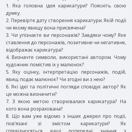
1. Яка головна ідея карикатури? Поясніть свою
думку.
2. Перевірте дату створення карикатури. Якій події
чи якому явищу вона присвячена?
3. Чи упізнаєте ви персонажів? Завдяки чому? Яке
ставлення до персонажів, позитивне чи негативне,
відображає карикатура?
4. Визначте символи, використані автором. Чому
художник помістив їх у малюнок?
5. Яку оцінку, інтерпретацію персонажів, подій,
явищ подає малюнок? Чи згодні ви з нею?
6. Які ідеї та політичні погляди сповідує автор? Як
це можна визначити?
7. З якою метою створювалася карикатура? На
кого вона розрахована?
8. Що вам уже відомо з інших джерел про події,
пов’язані зі змістом карикатури? Як
співвідносяться ваші попередні знання з