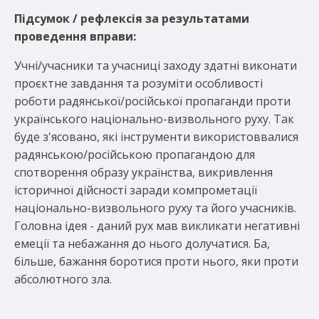
Підсумок / рефлексія за результатами
проведення вправи:
Учні/учасники та учасниці заходу здатні виконати
проєктне завдання та розуміти особливості
роботи радянської/російської пропаганди проти
українського національно-визвольного руху. Так
буде з'ясовано, які інструменти використоввалися
радянською/російською пропагандою для
спотворення образу українства, викривлення
історичної дійсності заради компрометації
національно-визвольного руху та його учасників.
Головна ідея - даний рух мав викликати негативні
емеції та небажання до нього долучатися. Ба,
більше, бажання боротися проти нього, яки проти
абсолютного зла.