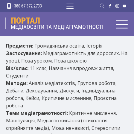
+380 67 372 2733
Предмети:
Громадянська освіта, Історія
Застосування:
Медіаграмотність для дорослих, На
уроці, Поза уроком, Поза школою
Вік/клас:
11 клас, Навчання впродовж життя,
Студенти
Методи:
Аналіз медіатекстів, Групова робота,
Дебати, Декодування, Дискусія, Індивідуальна
робота, Кейси, Критичне мисленння, Проєктна
робота
Теми медіаграмотності:
Критичне мислення,
Маніпуляція, Медіаспоживання (психологія
сприйняття медіа), Мова ненависті, Стереотипи