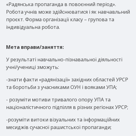
«Радянська пропаганда в повоєнний період».
Робота учнів може здійснюватися і як навчавльний
проєкт. Форма організації класу – групова та
індивідуальна робота.
Мета вправи/заняття:
У результаті навчально-пізнавальної діяльності
учні/учениці зможуть:
-знати факти «радянізації» західних областей УРСР
та боротьби з учасниками ОУН і вояками УПА;
- розуміти мотиви тривалого опору УПА та
націоналістичного підпілля в різних регіонах УРСР;
-розуміти витоки візуальних та інформаційних
месиджів сучасної рашистської пропаганди;