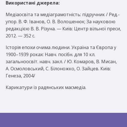
Використані джерела:
Медіаосвіта та медіаграмотність: підручник / Ред.-
упор. В. Ф. Іванов, О. В. Волошенюк; За науковою
редакцією В. В. Різуна. — Київ: Центр вільної преси,
2012. — 352 с.
Історія епохи очима людини. Україна та Європа у
1900–1939 роках: Навч. посібн. для 10 кл.
загальноосвіт. навч. закл. / Ю. Комаров, В. Мисан,
А. Осмоловський, С. Білоножко, О. Зайцев. Київ:
Генеза, 2004/
Карикатури із радянських масмедіа.