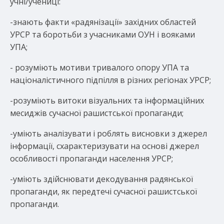
учні/учениці:
-знають факти «радянізації» західних областей
УРСР та боротьби з учасниками ОУН і вояками
УПА;
- розуміють мотиви тривалого опору УПА та
націоналістичного підпілля в різних регіонах УРСР;
-розуміють витоки візуальних та інформаційних
месиджів сучасної рашистської пропаганди;
-уміють аналізувати і роблять висновки з джерел
інформації, схарактеризувати на основі джерел
особливості пропаганди населення УРСР;
-уміють здійснювати декодування радянської
пропаганди, як передтечі сучасної рашистської
пропаганди.