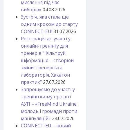
мислення під час
виборів»
04.08.2026
Зустріч, яка стала ще
одним кроком до старту
CONNECT-EU!
31.07.2026
Реєстрація до участі у
онлайн-тренінгу для
тренерів “Фільтруй
інформацію – створюй
зміни: тренерська
лабораторія. Хакатон
практик”
27.07.2026
Запрошуємо до участі у
тренінговому проєкті
АУП – «FreeMind Ukraine:
молодь і громади проти
маніпуляцій»
24.07.2026
CONNECT-EU – новий