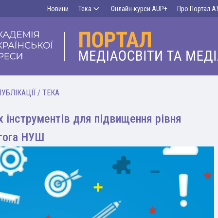
Новини
Тека
Онлайн-курси AUP+
Про Портал А
ПУБЛІКАЦІЇ
/
ТЕКА
х інструментів для підвищення рівня
агога НУШ