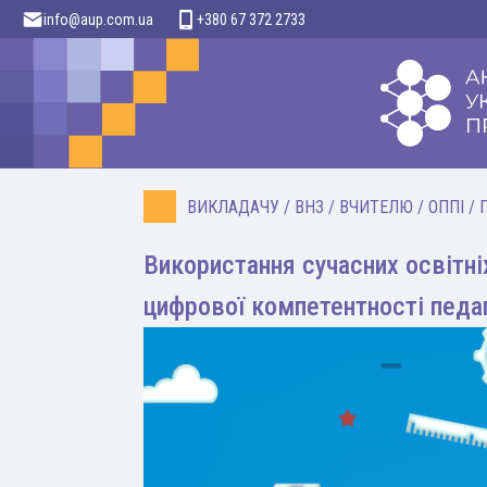
info@aup.com.ua
+380 67 372 2733
ВИКЛАДАЧУ
/
ВНЗ
/
ВЧИТЕЛЮ
/
ОППІ
/
Використання сучасних освітні
цифрової компетентності пед