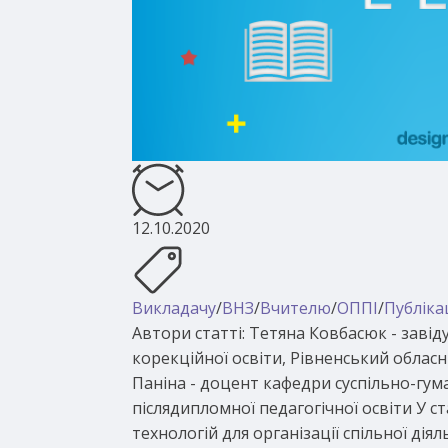
12.10.2020
Викладачу
/
ВНЗ
/
Вчителю
/
ОППІ
/
Публікац
Автори статті: Тетяна Ковбасюк - завід
корекційної освіти, Рівненський обласн
Паніна - доцент кафедри суспільно-гума
післядипломної педагогічної освіти У 
технологій для організації спільної ді