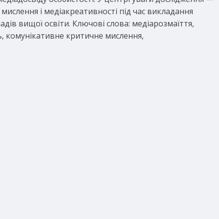
мислення і медіакреативності під час викладання
дів вищої освіти. Ключові слова: медіарозмаїття,
ь, комунікативне критичне мислення,