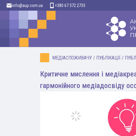
info@aup.com.ua
+380 67 372 2733
МЕДІАСПОЖИВАЧУ
/
ПУБЛІКАЦІЇ
/
ПУБЛ
Критичне мислення і медіакре
гармонійного медіадосвіду ос