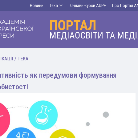
Новини
Тека
Онлайн-курси AUP+
Про Портал А
ІКАЦІЇ
/
ТЕКА
ативність як передумови формування
обистості