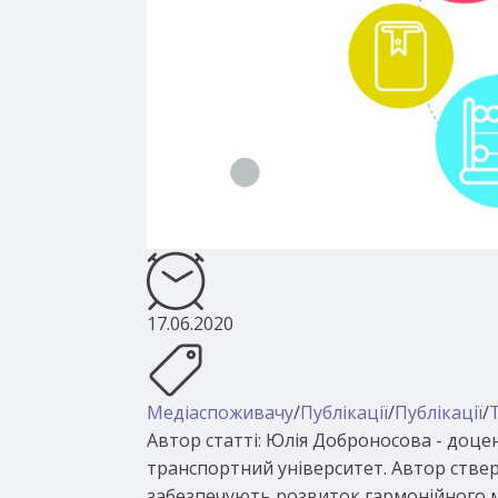
17.06.2020
Медіаспоживачу
/
Публікації
/
Публікації
/
Автор статті: Юлія Доброносова - доце
транспортний університет. Автор ствер
забезпечують розвиток гармонійного ме