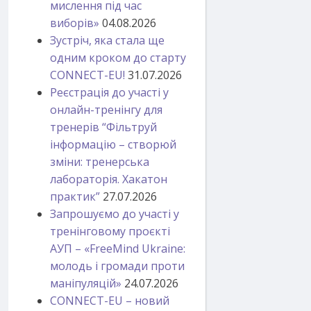
мислення під час
виборів»
04.08.2026
Зустріч, яка стала ще
одним кроком до старту
CONNECT-EU!
31.07.2026
Реєстрація до участі у
онлайн-тренінгу для
тренерів “Фільтруй
інформацію – створюй
зміни: тренерська
лабораторія. Хакатон
практик”
27.07.2026
Запрошуємо до участі у
тренінговому проєкті
АУП – «FreeMind Ukraine:
молодь і громади проти
маніпуляцій»
24.07.2026
CONNECT-EU – новий