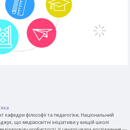
Тека
нт кафедри філософії та педагогіки, Національний
джує, що медіаосвітні ініціативи у вищій школі
діадосвіду особистості. У центрі уваги дослідження —