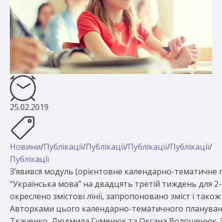
25.02.2019
Новини
/
Публікації
/
Публікації
/
Публікації
/
Публікації
/
Публікації
З’явився модуль (орієнтовне календарно-тематичне п
“Українська мова” на двадцять третій тиждень для 2-
окреслено змістові лінії, запропоновано зміст і тако
Авторками цього календарно-тематичного планування
Ткаченко, Людмила Гуменюк та Оксана Волошенюк. 