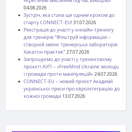
«Критичне мислення під час виборів»
04.08.2026
Зустріч, яка стала ще одним кроком до
старту CONNECT-EU!
31.07.2026
Реєстрація до участі у онлайн-тренінгу
для тренерів “Фільтруй інформацію –
створюй зміни: тренерська лабораторія.
Хакатон практик”
27.07.2026
Запрошуємо до участі у тренінговому
проєкті АУП – «FreeMind Ukraine: молодь
і громади проти маніпуляцій»
24.07.2026
CONNECT-EU – новий проєкт Академії
української преси про євроінтеграцію до
кожної громади
13.07.2026