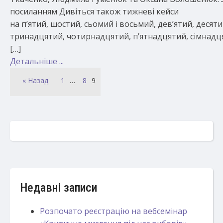
посиланням Дивіться також тижневі кейси
на п’ятий, шостий, сьомий і восьмий, дев’ятий, деся
тринадцятий, чотирнадцятий, п’ятнадцятий, сімнадця
[…]
Детальніше ...
« Назад
1
…
8
9
Недавні записи
Розпочато реєстрацію на вебсемінар