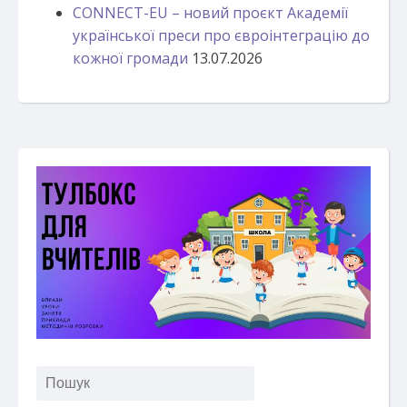
CONNECT-EU – новий проєкт Академії
української преси про євроінтеграцію до
кожної громади
13.07.2026