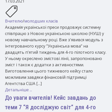
17.03.2021
Вчителю
/
молодших класів
Академія української преси продовжує системну
співпрацю з Новою українською школою (НУШ) у
новому навчальному році. Вже з'явився модуль з
інтегрованого курсу "Українська мова" на
двадцять п'ятий тиждень для 4-го пілотного класу.
У ньому окреслено змістові лінії, запропоновано
зміст і також є додатки з активностями.
Виготовлення цього тижневого кейсу стало
можливим завдяки фінансовій підтримці
Агентства США […]
Детальніше ...
До уваги вчителів! Кейс завдань до
теми 7 “Я досліджую світ” для 4-го