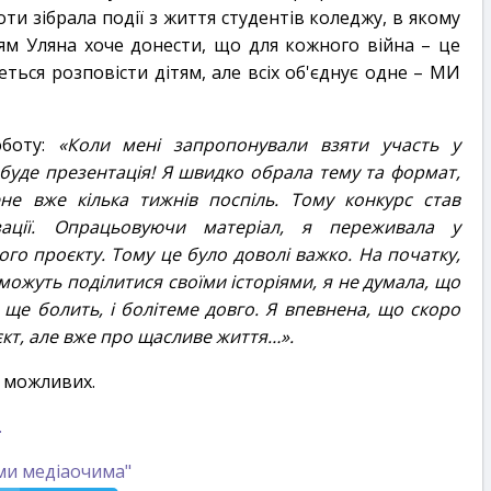
оти зібрала події з життя студентів коледжу, в якому
іям Уляна хоче донести, що для кожного війна – це
ться розповісти дітям, але всіх об'єднує одне – МИ
оботу:
«
Коли мені запропонували взяти участь у
е буде презентація! Я швидко обрала тему та формат,
не вже кілька тижнів поспіль. Тому конкурс став
ації. Опрацьовуючи матеріал, я переживала у
ого проєкту. Тому це було доволі важко.
На початку,
ожуть поділитися своїми історіями, я не думала, що
 ще болить, і болітеме довго.
Я впевнена, що скоро
єкт, але вже про щасливе життя…
».
0 можливих.
.
ми медіаочима"