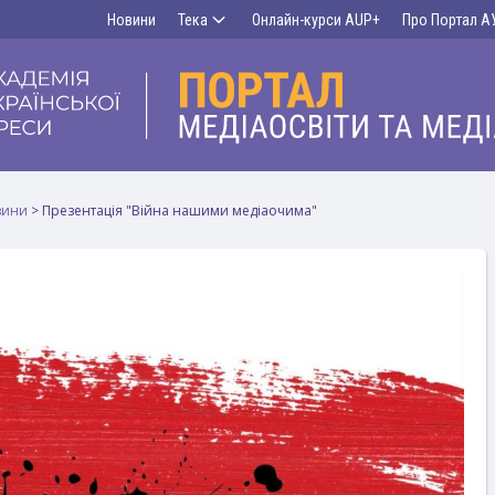
Новини
Тека
Онлайн-курси AUP+
Про Портал А
вини
>
Презентація "Війна нашими медіаочима"