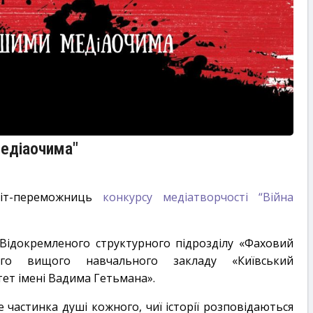
медіаочима"
біт-переможниць
конкурсу медіатворчості “Війна
 Відокремленого структурного підрозділу «Фаховий
го вищого навчального закладу «Київський
ет імені Вадима Гетьмана».
 частинка душі кожного, чиї історії розповідаються