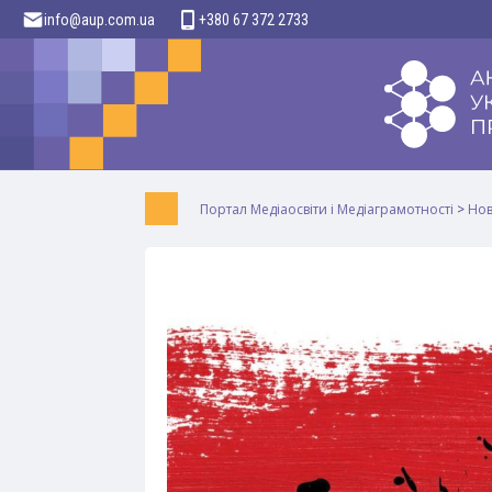
info@aup.com.ua
+380 67 372 2733
Портал Медіаосвіти і Медіаграмотності
>
Но