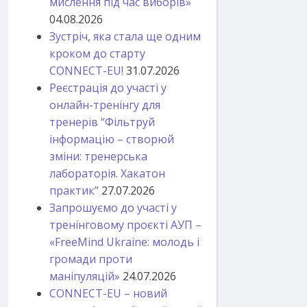
мислення під час виборів»
04.08.2026
Зустріч, яка стала ще одним
кроком до старту
CONNECT-EU!
31.07.2026
Реєстрація до участі у
онлайн-тренінгу для
тренерів “Фільтруй
інформацію – створюй
зміни: тренерська
лабораторія. Хакатон
практик”
27.07.2026
Запрошуємо до участі у
тренінговому проєкті АУП –
«FreeMind Ukraine: молодь і
громади проти
маніпуляцій»
24.07.2026
CONNECT-EU – новий