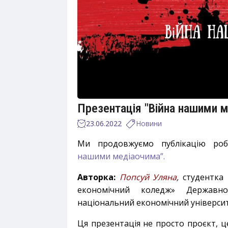
Презентація "Війна нашими 
23.06.2022
Новини
Ми продовжуємо публікацію ро
нашими медіаочима”.
Авторка:
Попсуй Уляна
,
студентка
економічний коледж» Державно
національний економічний університ
Ця презентація не просто проєкт, це