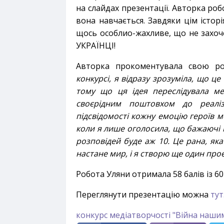
на слайдах презентації. Авторка роб
вона навчається. Завдяки цім істор
щось особлио-жахливе, що не захоче
УКРАЇНЦІ!
Авторка прокоментувала свою р
конкурсі, я відразу зрозуміла, що ц
тому що ця ідея переслідувала ме
своєрідним поштовхом до реаліз
підсвідомості кожну емоцію героїв м
коли я лише оголосила, що бажаючі м
розповідей буде аж 10. Це рана, яка
настане мир, і я створю ще один про
Робота Уляни отримала 58 балів із 6
Переглянути презентацію можна
тут
конкурс медіатворчості "Війна наши