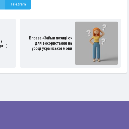
Telegram
Вправа «Займи позицію»
му
для використання на
ті (
уроці української мови