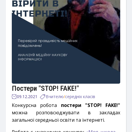
Постери "STOP! FAKE!"
09.12.2021
Вчителю
/
середніх класів
Конкурсна робота
постери "STOP! FAKE!"
можна розповсюджувати в закладах
загальної середньої освіти та інтернеті.
Робота є учасницею конкурсу
«Моя школа –