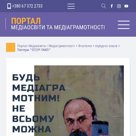
+380 67 372 2733
Портал Медіаосвіти і Медіаграмотності
>
Вчителю
>
середніх класів
>
Постери "STOP! FAKE!"