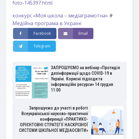
foto-145397.html
конкурс «Моя школа – медіаграмотна»
#
Медійна програма в Україні
Facebook
Email
Telegram
ЗАПРОШУЄМО на вебінар «Протидія
дезінформації щодо COVID-19 в
Україні. Корисні підходи та
інформаційні ресурси» 14 грудня
11:00
Запрошуємо до участі в роботі
Всеукраїнської науково-практичної
конференції «ПРАКТИКО-
ОРІЄНТОВНІ СТРАТЕГІЇ НАСКРІЗНОЇ
СИСТЕМИ ШКІЛЬНОЇ МЕДІАОСВІТИ»