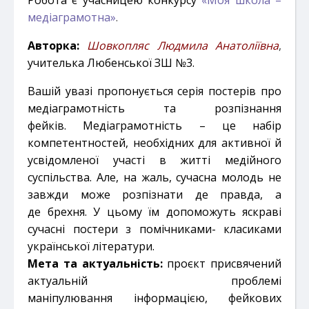
медіаграмотна»
.
Авторка:
Шовкопляс Людмила Анатоліївна
,
учителька Любенської ЗШ №3.
Вашій увазі пропонується серія постерів про
медіаграмотність та розпізнання
фейків.
Медіаграмотність – це набір
компетентностей, необхідних для активної й
усвідомленої участі в житті
медійного
суспільства. Але, на жаль, сучасна молодь не
завжди може розпізнати де правда, а
де
брехня. У цьому їм допоможуть яскраві
сучасні постери з помічниками- класиками
української
літератури.
Мета та актуальність:
проєкт присвячений
актуальній проблемі
маніпулювання
інформацією, фейкових