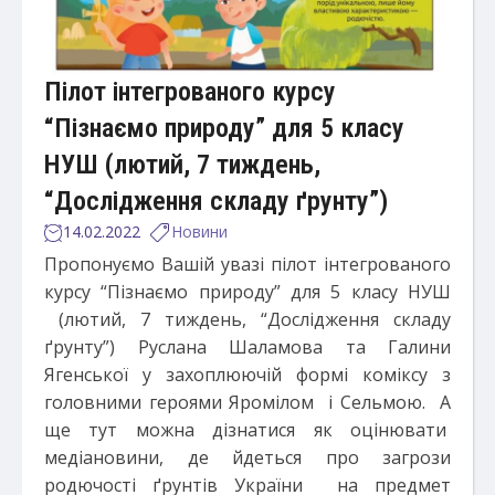
Пілот інтегрованого курсу
“Пізнаємо природу” для 5 класу
НУШ (лютий, 7 тиждень,
“Дослідження складу ґрунту”)
14.02.2022
Новини
Пропонуємо Вашій увазі пілот інтегрованого
курсу “Пізнаємо природу” для 5 класу НУШ
(лютий, 7 тиждень, “Дослідження складу
ґрунту”) Руслана Шаламова та Галини
Ягенської у захоплюючій формі коміксу з
головними героями Яромілом і Сельмою. А
ще тут можна дізнатися як оцінювати
медіановини, де йдеться про загрози
родючості ґрунтів України на предмет