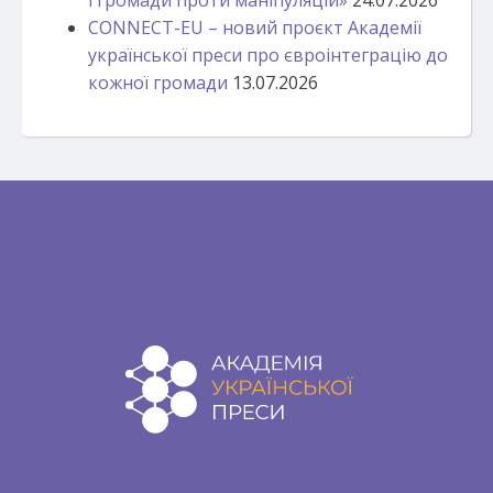
CONNECT-EU – новий проєкт Академії
української преси про євроінтеграцію до
кожної громади
13.07.2026