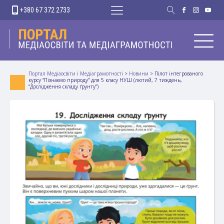
+380 67 372 2733
Портал Медіаосвіти і Медіаграмотності
>
Новини
>
Пілот інтегрованого
курсу “Пізнаємо природу” для 5 класу НУШ (лютий, 7 тиждень,
“Дослідження складу ґрунту”)