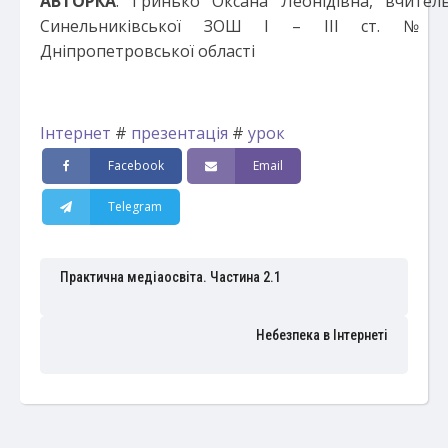
АВТОРКА
: Гринько Оксана Леонідівна, вчител
Синельниківської ЗОШ І – ІІІ ст. №
Дніпропетровської області
Інтернет
#
презентація
#
урок
Facebook
Email
Telegram
Практична медіаосвіта. Частина 2.1
Небезпека в Інтернеті