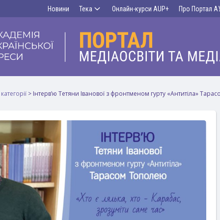
Новини
Тека
Онлайн-курси AUP+
Про Портал А
 категорії
>
Інтерв’ю Тетяни Іванової з фронтменом гурту «Антитіла» Тара