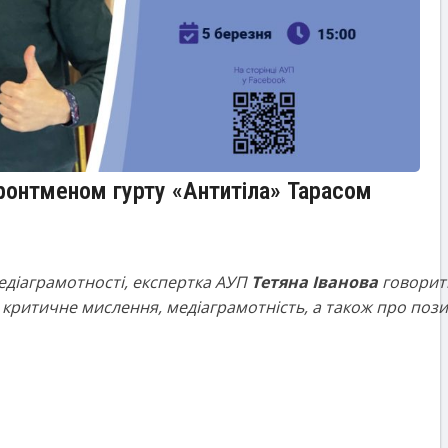
фронтменом гурту «Антитіла» Тарасом
едіаграмотності, експертка АУП
Тетяна Іванова
говорит
критичне мислення, медіаграмотність, а також про позит