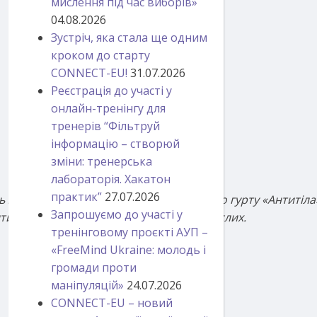
мислення під час виборів»
04.08.2026
Зустріч, яка стала ще одним
кроком до старту
CONNECT-EU!
31.07.2026
Реєстрація до участі у
онлайн-тренінгу для
тренерів “Фільтруй
інформацію – створюй
зміни: тренерська
лабораторія. Хакатон
практик”
27.07.2026
ь з фронтменом популярного музичного гурту «Антитіл
Запрошуємо до участі у
ивні зміни у свідомості молоді та дорослих.
тренінговому проєкті АУП –
«FreeMind Ukraine: молодь і
громади проти
маніпуляцій»
24.07.2026
CONNECT-EU – новий