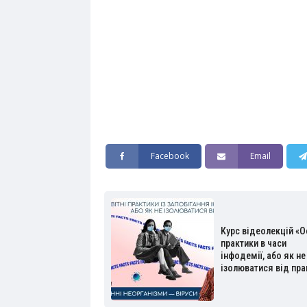
Facebook
Email
Курс відеолекцій «О
практики в часи
інфодемії, або як не
ізолюватися від пр