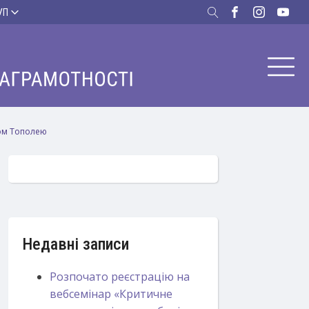
УП
сом Тополею
Недавні записи
Розпочато реєстрацію на
вебсемінар «Критичне