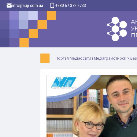
info@aup.com.ua
+380 67 372 2733
Портал Медіаосвіти і Медіаграмотності
>
Без