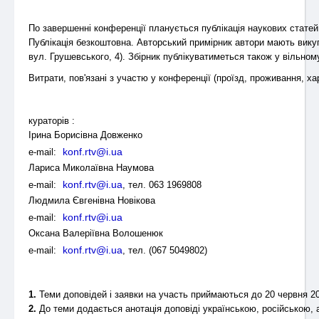
По завершенні конференції планується публікація наукових статей
Публікація безкоштовна. Авторський примірник автори мають викупи
вул. Грушевського, 4). Збірник публікуватиметься також у вільном
Витрати, пов'язані з участю у конференції (проїзд, проживання, х
кураторів :
Ірина Борисівна Довженко
konf.rtv@i.ua
e-mail:
Лариса Миколаївна Наумова
konf.rtv@i.ua
e-mail:
, тел. 063 1969808
Людмила Євгенівна Новікова
konf.rtv@i.ua
e-mail:
Оксана Валеріївна Волошенюк
konf.rtv@i.ua
e-mail:
, тел. (067 5049802)
1.
Теми доповідей і заявки на участь приймаються до 20 червня 20
2.
До теми додається анотація доповіді українською, російською, 