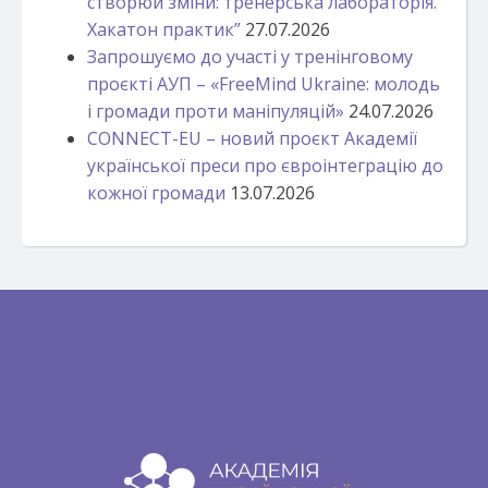
створюй зміни: тренерська лабораторія.
Хакатон практик”
27.07.2026
Запрошуємо до участі у тренінговому
проєкті АУП – «FreeMind Ukraine: молодь
і громади проти маніпуляцій»
24.07.2026
CONNECT-EU – новий проєкт Академії
української преси про євроінтеграцію до
кожної громади
13.07.2026