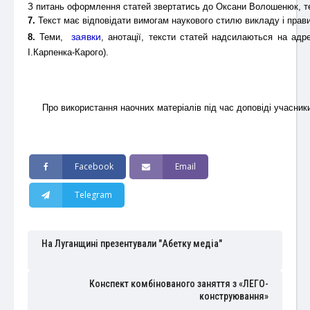
З питань оформлення статей звертатись до Оксани Волошенюк, те
7.
Текст має відповідати вимогам наукового стилю викладу і прави
заявки
8.
Теми,
, анотації, тексти статей надсилаються на ад
І.Карпенка-Карого).
Про використання наочних матеріалів під час доповіді учасник
Facebook
Email
Telegram
На Луганщині презентували "Абетку медіа"
Конспект комбінованого заняття з «ЛЕГО-
конструювання»