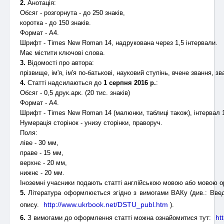
2.
Анотація:
Обсяг - розгорнута - до 250 знаків,
коротка - до 150 знаків.
Формат - А4.
Шрифт - Times New Roman 14, надрукована через 1,5 інтервали.
Має містити ключові слова.
3.
Відомості про автора:
прізвище, ім'я, ім'я по-батькові, науковий ступінь, вчене звання, 
4.
Статті надсилаються до
1 серпня 2016 р.
:
Обсяг - 0,5 друк.арк. (20 тис. знаків)
Формат - А4.
Шрифт - Times New Roman 14 (малюнки, таблиці також), інтервал 
Нумерація сторінок - унизу сторінки, праворуч.
Поля:
ліве - 30 мм,
праве - 15 мм,
верхнє - 20 мм,
нижнє - 20 мм.
Іноземні учасники подають статті англійською мовою або мовою о
5.
Література оформлюється згідно з вимогами ВАКу (див.: Введен
http://www.ukrbook.net/DSTU_publ.htm
опису.
).
ht
6.
З вимогами до оформлення статті можна ознайомитися тут: