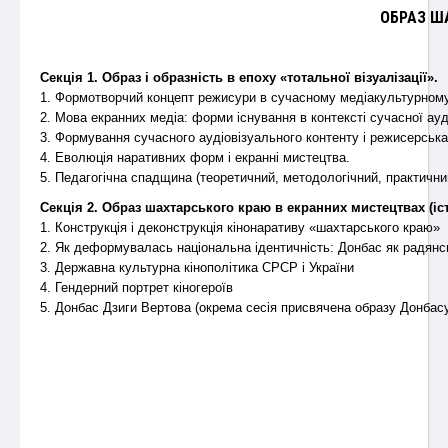
ОБРАЗ ША
Секція 1. Образ і образність в епоху «тотальної візуалізації».
1. Формотворчий концепт режисури в сучасному медіакультурному
2. Мова екранних медіа: форми існування в контексті сучасної ауд
3. Формування сучасного аудіовізуального контенту і режисерська
4. Еволюція наративних форм і екранні мистецтва.
5. Педагогічна спадщина (теоретичний, методологічний, практични
Секція 2. Образ шахтарського краю в екранних мистецтвах (істо
1. Конструкція і деконструкція кінонаративу «шахтарського краю»
2. Як деформувалась національна ідентичність: Донбас як радян
3. Державна культурна кінополітика СРСР і України
4. Гендерний портрет кіногероїв
5. Донбас Дзиги Вертова (окрема сесія присвячена образу Донбас