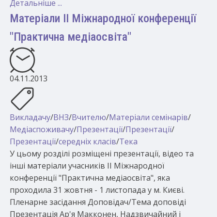
Детальніше ...
Матеріали ІІ Міжнародної конференції
"Практична медіаосвіта"
04.11.2013
Викладачу
/
ВНЗ
/
Вчителю
/
Матеріали семінарів
/
Медіаспоживачу
/
Презентації
/
Презентації
/
Презентації
/
середніх класів
/
Тека
У цьому розділі розміщені презентації, відео та
інші матеріали учасників ІІ Міжнародної
конференції "Практична медіаосвіта", яка
проходила 31 жовтня - 1 листопада у м. Києві.
Пленарне засідання Доповідач/Тема доповіді
Презентація Ар'я Макконен, Надзвичайний і