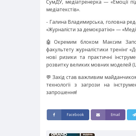
СумДУ, медіатренерка — «Емоції пі
медіатекстів».
- Галина Владимирська, головна ре
«Журналісти за демократію» — «Медіа
🤖Окремим блоком Максим Запор
факультету журналістики тренінг «Д
нові ризики та практичні інструме
розвитку великих мовних моделей (L
💬 Захід став важливим майданчиком 
технології з загрози на інструме
запрошення!
Facebook
Email