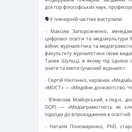
доктор філософських наук, професор
🗣У пленарній частині виступили:
- Максим Запорожченко, менеджер
цифрової освіти та медіакультури 
війни: журналістика та медіаграмотн
факультету журналістики свіже вида
Танев Шульц), в якому під однією 
знати та вміти сучасний журналіст.
- Сергій Нікітенко, керівник «Медіа
«МОСТ» — «Медійне донкіхотство. Ч
- В’ячеслав Майорський, к.пед.н., 
ООР) — «Медіаграмотність як ключ
підходи до впровадження в освітній 
- Наталія Пономаренко, PhD, стар