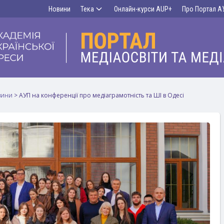
Новини
Тека
Онлайн-курси AUP+
Про Портал А
вини
>
АУП на конференції про медіаграмотність та ШІ в Одесі