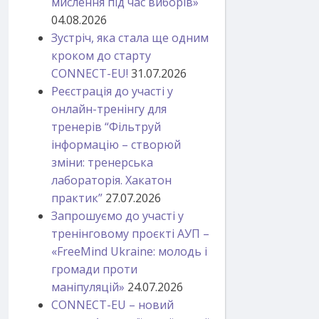
мислення під час виборів»
04.08.2026
Зустріч, яка стала ще одним
кроком до старту
CONNECT-EU!
31.07.2026
Реєстрація до участі у
онлайн-тренінгу для
тренерів “Фільтруй
інформацію – створюй
зміни: тренерська
лабораторія. Хакатон
практик”
27.07.2026
Запрошуємо до участі у
тренінговому проєкті АУП –
«FreeMind Ukraine: молодь і
громади проти
маніпуляцій»
24.07.2026
CONNECT-EU – новий