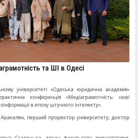
аграмотність та ШІ в Одесі
ному університеті «Одеська юридична академія»
-практична конференція «Медіаграмотність: нові
езінформації в епоху штучного інтелекту».
 Аракелян, перший проректор університету, доктор
лена Скалацька, декан факультету журналістики,