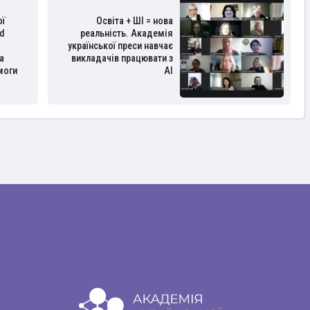
ої
Освіта + ШІ = нова
d
реальність. Академія
української преси навчає
а
викладачів працювати з
моги
AI