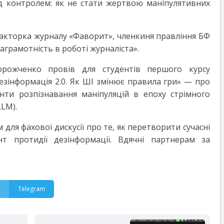
д контролем: як не стати жертвою маніпулятивних
дакторка журналу «Фаворит», членкиня правління БФ
грамотність в роботі журналіста».
ожченко провів для студентів першого курсу
езінформація 2.0. Як ШІ змінює правила гри» — про
нти розпізнавання маніпуляцій в епоху стрімного
LM).
для фахової дискусії про те, як перетворити сучасні
нт протидії дезінформації. Вдячні партнерам за
Telegram