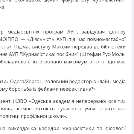
ка.
 медіаосвітніх програм АУП, завідувач центру
МОІППО — «Діяльність АУП під час повномастабної
ість». Під час виступу Максим передав до бібліотеки
ння АУП "Журналістика: посібник" (Штефан Рус-Моль;
обкладинкою інтегровано максимум з того, що має
бази» Одеса/Херсон, головний редактор онлайн-медіа
ому боротьба із фейками неефективна?»
доцент (КЗВО «Одеська академія неперервної освіти»
ова компетентність сучасного учня: стратегічні
політиці профільної школи».
ша викладачка кафедри журналістики та філології