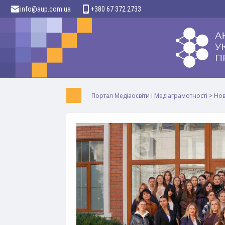
info@aup.com.ua
+380 67 372 2733
Портал Медіаосвіти і Медіаграмотності
>
Но