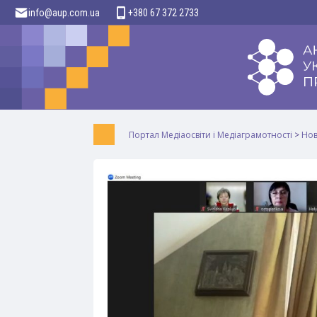
info@aup.com.ua
+380 67 372 2733
Портал Медіаосвіти і Медіаграмотності
>
Но