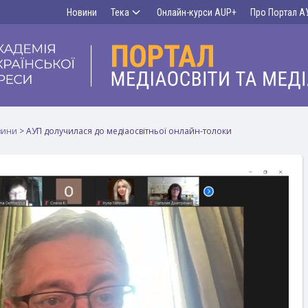
Новини
Тека
Онлайн-курси AUP+
Про Портал А
вини
>
АУП долучилася до медіаосвітньої онлайн-толоки