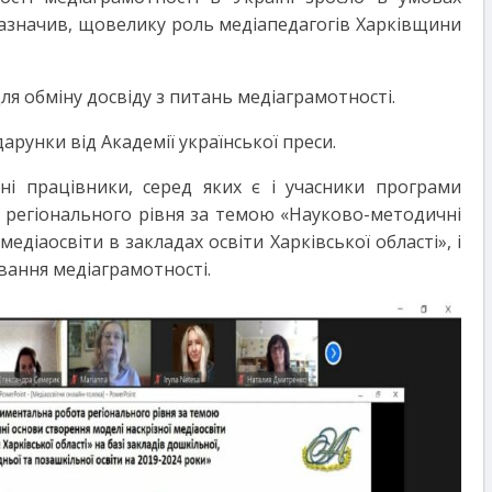
азначив
,
що
велику
роль медіапедагогів Харківщини
я обміну досвіду з питань медіаграмотності.
унки від Академії української преси.
ні працівники, серед яких є і учасники програми
 регіонального рівня за темою «Науково-методичні
едіаосвіти в закладах освіти Харківської області», і
вання медіаграмотності.