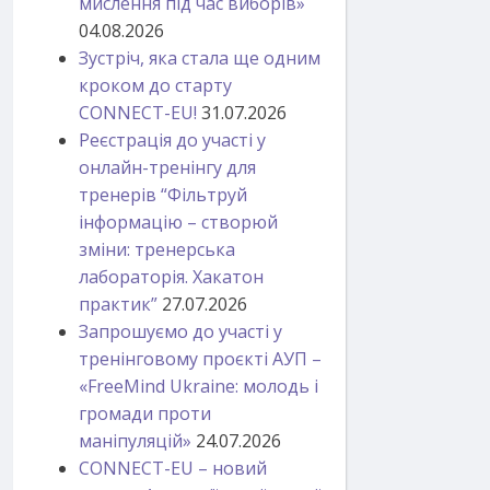
мислення під час виборів»
04.08.2026
Зустріч, яка стала ще одним
кроком до старту
CONNECT-EU!
31.07.2026
Реєстрація до участі у
онлайн-тренінгу для
тренерів “Фільтруй
інформацію – створюй
зміни: тренерська
лабораторія. Хакатон
практик”
27.07.2026
Запрошуємо до участі у
тренінговому проєкті АУП –
«FreeMind Ukraine: молодь і
громади проти
маніпуляцій»
24.07.2026
CONNECT-EU – новий