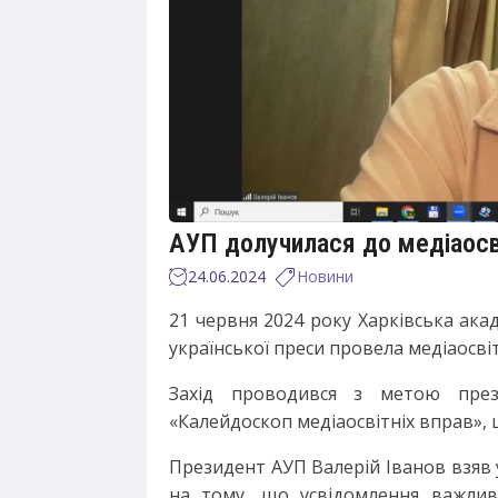
АУП долучилася до медіаосв
24.06.2024
Новини
21 червня 2024 року Харківська ака
української преси
провела медіаосві
Захід проводився з метою през
«Калейдоскоп медіаосвітніх вправ», 
Президент АУП Валерій Іванов взяв 
на тому, що усвідомлення важливо