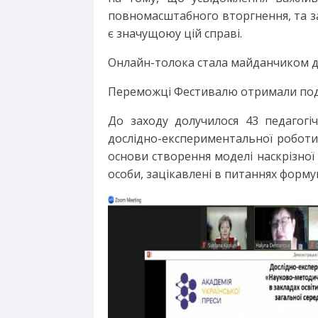
повномасштабного вторгнення, та з
є значущою
у цій справі
.
Онлайн-толока стала майданчиком дл
Переможці Фестивалю отримали подар
До заходу долучилося 43 педагогіч
дослідно-експериментальної роботи
основи створення моделі наскрізної м
особи, зацікавлені в питаннях форму