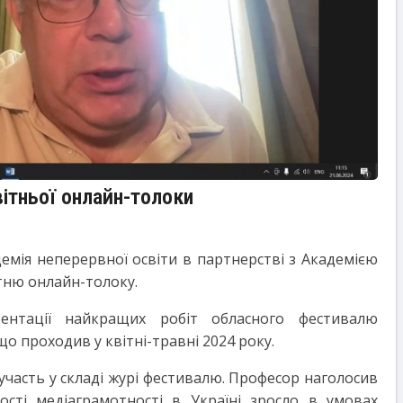
ітньої онлайн-толоки
демія неперервної освіти в партнерстві з
Академією
тню онлайн-толоку.
ентації найкращих робіт обласного фестивалю
що проходив у квітні-травні 2024 року.
участь у складі журі фестивалю. Професор наголосив
сті медіаграмотності в Україні зросло в умовах